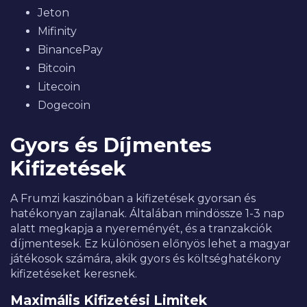
Jeton
Mifinity
BinancePay
Bitcoin
Litecoin
Dogecoin
Gyors és Díjmentes
Kifizetések
A Frumzi kaszinóban a kifizetések gyorsan és
hatékonyan zajlanak. Általában mindössze 1-3 nap
alatt megkapja a nyereményét, és a tranzakciók
díjmentesek. Ez különösen előnyös lehet a magyar
játékosok számára, akik gyors és költséghatékony
kifizetéseket keresnek.
Maximális Kifizetési Limitek