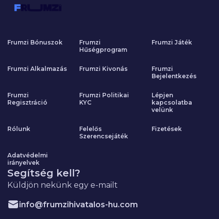
Frumzi Bónuszok
Frumzi
Frumzi Játék
Hűségprogram
Frumzi Alkalmazás
Frumzi Kivonás
Frumzi
Bejelentkezés
Frumzi
Frumzi Politikai
Lépjen
Regisztráció
KYC
kapcsolatba
velünk
Rólunk
Felelős
Fizetések
Szerencsejáték
Adatvédelmi
irányelvek
Segítség kell?
Küldjön nekünk egy e-mailt
info@frumzihivatalos-hu.com