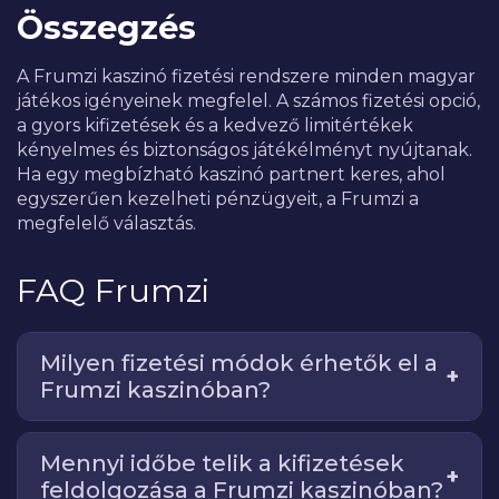
Összegzés
A Frumzi kaszinó fizetési rendszere minden magyar
játékos igényeinek megfelel. A számos fizetési opció,
a gyors kifizetések és a kedvező limitértékek
kényelmes és biztonságos játékélményt nyújtanak.
Ha egy megbízható kaszinó partnert keres, ahol
egyszerűen kezelheti pénzügyeit, a Frumzi a
megfelelő választás.
FAQ Frumzi
Milyen fizetési módok érhetők el a
Frumzi kaszinóban?
A Frumzi kaszinó több mint 14 különböző
fizetési módot kínál, beleértve a Visa,
Mennyi időbe telik a kifizetések
Mastercard, Skrill, Neteller, Bitcoin, Litecoin és
feldolgozása a Frumzi kaszinóban?